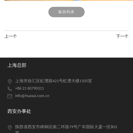
返回列表
上一个
下一个
上海总部
上海市徐汇区虹漕路421号虹漕大楼1105室
+86 21 60790311
info@huasui.com.cn
西安办事处
陕西省西安市碑林区南二环路79号广丰国际大厦一区803